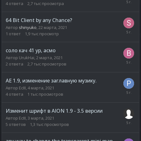
4
ответа
2,7 тыс
просмотра
64 Bit Client by any Chance?
Автор
shinyuko
,
22 марта, 2021
1
ответ
1,9 тыс
просмотр
соло кач 41 ур, асмо
Автор
UrukHai
,
2 марта, 2021
2
ответа
2,7 тыс
просмотров
AE 1.9, изменение заглавную музику.
Автор
EcIII
,
4 марта, 2021
4
ответа
1 тыс
просмотров
Изменит шрифт в AION 1.9 - 3.5 версии
Автор
EcIII
,
3 марта, 2021
5
ответов
1,3 тыс
просмотров
any way to change the transparent mini map