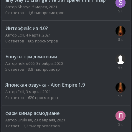
Автор
Sharyd
,
5 марта, 2021
0
ответов
1,6 тыс
просмотров
Интерфейс из 4.0?
Автор
EcIII
,
4 марта, 2021
0
ответов
805
просмотров
Бонусы при движении
Автор
nekro666
,
8 ноября, 2020
5
ответов
3,8 тыс
просмотр
Японская озвучка - Aion Empire 1.9
Автор
EcIII
,
3 марта, 2021
0
ответов
620
просмотров
фарм кинар асмодиане
Автор
UrukHai
,
23 февраля, 2021
1
ответ
3,2 тыс
просмотров