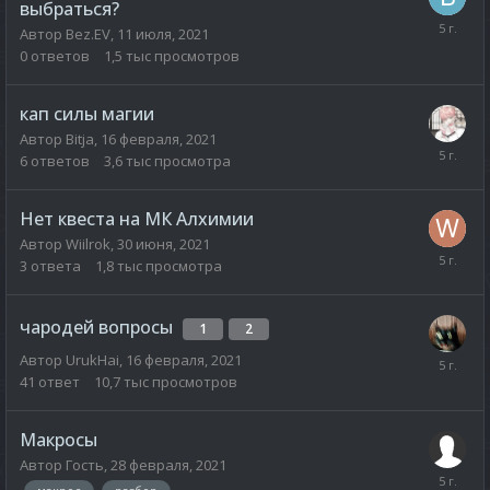
выбраться?
Автор
Bez.EV
,
11 июля, 2021
0
ответов
1,5 тыс
просмотров
кап силы магии
Автор
Bitja
,
16 февраля, 2021
6
ответов
3,6 тыс
просмотра
Нет квеста на МК Алхимии
Автор
Wiilrok
,
30 июня, 2021
3
ответа
1,8 тыс
просмотра
чародей вопросы
1
2
Автор
UrukHai
,
16 февраля, 2021
41
ответ
10,7 тыс
просмотров
Макросы
Автор
Гость
,
28 февраля, 2021