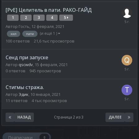
[PvE] Целитель в пати. РАКО-ГАЙД
1
2
3
4
5
Автор
Гость
,
12 февраля, 2021
(и ещё 1 )
хил
пати
100
ответов
21,6 тыс
просмотров
Сенд при запуске
Автор
qscwdv
,
15 февраля, 2021
0
ответов
945
просмотров
Стигмы стража.
Автор
Эдик
,
10 января, 2021
11
ответов
4 тыс
просмотров
НАЗАД
Страница 2 из 3
ДАЛЕЕ
Подписчики
0