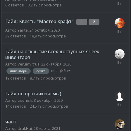
6
ответов
3,2 тыс
просмотра
Гайд: Квесты "Мастер Крафт"
1
2
Автор
Yarite
,
21 октября, 2020
39
ответов
18,9 тыс
просмотра
Гайд на открытие всех доступных ячеек
инвентаря
Автор
VerumVitrus
,
22 октября, 2020
(и ещё 5 )
инвентарь
сумка
19
ответов
8,7 тыс
просмотров
Гайд по прокачке(асмы)
Автор
Lisenish
,
3 декабря, 2020
14
ответов
24,5 тыс
просмотров
чант
Автор
UrukHai
,
28 марта, 2021