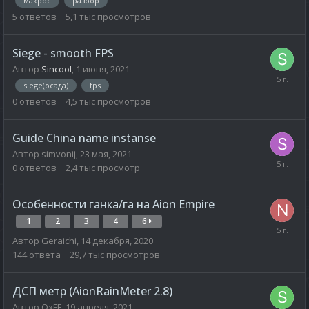
макрос
разбор
5
ответов
5,1 тыс
просмотров
Siege - smooth FPS
Автор
Sincool
,
1 июня, 2021
siege(осада)
fps
0
ответов
4,5 тыс
просмотров
Guide China name instanse
Автор
simvonij
,
23 мая, 2021
0
ответов
2,4 тыс
просмотр
Особенности ганка/га на Aion Empire
1
2
3
4
6
Автор
Geraichi
,
14 декабря, 2020
144
ответа
29,7 тыс
просмотров
ДСП метр (AionRainMeter 2.8)
Автор
OxFF
,
19 апреля, 2021