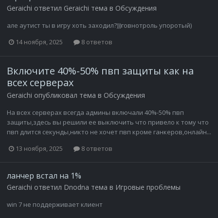
Geraichi
ответил
Geraichi
тема в
Обсуждения
але аутист ты в игру хоть заходил?)))говнотроль упоротый)
14 ноября, 2025
8 ответов
Включите 40%-50% пвп защиты как на
всех серверах
Geraichi
опубликовал тема в
Обсуждения
На всех серверах всегда админы включали 40%-50% пвп
защиты,здесь вы решили ее выключить что привело к тому что
пвп длится секунды,никто не хочет пвп кроме ганкеров,онлайн...
13 ноября, 2025
8 ответов
ланчер встал на 1%
Geraichi
ответил
Dnodna
тема в
Игровые проблемы
win 7 не поддерживает клиент