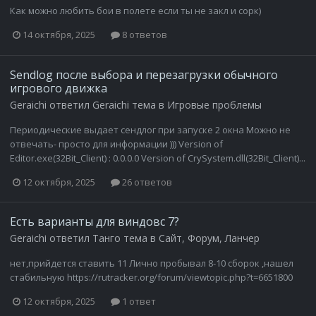
Как можно любить бои в полете если ты не закл и сорк)
14 октября, 2025
8 ответов
Sendlog после выбора и перезагрузки обычного
игрового движка
Geraichi
ответил
Geraichi
тема в
Игровые проблемы
Периодические выдает сендлог при запуске 2 окна Можно не
отвечать- просто для информации ))) Version of
Editor.exe(32Bit_Client) : 0.0.0.0 Version of CrySystem.dll(32Bit_Client)...
12 октября, 2025
26 ответов
Есть варианты для виндовс 7?
Geraichi
ответил
Танго
тема в
Сайт, Форум, Ланчер
нет,прийдется ставить 11 Лично пробывал 8-10 сборок ,нашел
стабильную https://rutracker.org/forum/viewtopic.php?t=6651800
12 октября, 2025
1 ответ