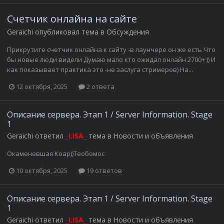
Счетчик онлайна на сайте
Geraichi
опубликовал тема в
Обсуждения
Прикрутите счетчик онлайна к сайту -в лаунчере он же есть Что
бы новые люди видели Думаю мало кто ожидал онлайн 2700+ )) И
как показывает практика это -не заслуга стримеров) На...
12 октября, 2025
2 ответа
Описание сервера. Этап 1 / Server Information. Stage
1
Geraichi
ответил
_LISA_
тема в
Новости и объявления
Окаменевшая Коар))Теобомос
10 октября, 2025
19 ответов
Описание сервера. Этап 1 / Server Information. Stage
1
Geraichi
ответил
_LISA_
тема в
Новости и объявления