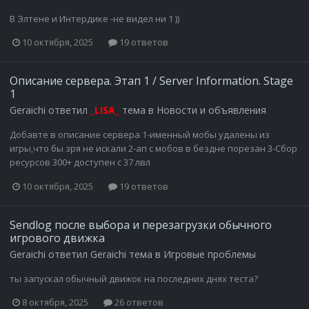
В Элтене и Интердике -не видел ни 1 ))
10 октября, 2025
19 ответов
Описание сервера. Этап 1 / Server Information. Stage
1
Geraichi
ответил
_LISA_
тема в
Новости и объявления
Добавте в описание сервера 1-именный мобы удалены из
игры,что бы зря не искали 2-ап с мобов в бездне порезан 3-Сбор
ресурсов 300+ доступен с 37 лвл
10 октября, 2025
19 ответов
Sendlog после выбора и перезагрузки обычного
игрового движка
Geraichi
ответил
Geraichi
тема в
Игровые проблемы
ты запускал обычный движок на последних днях теста?
8 октября, 2025
26 ответов