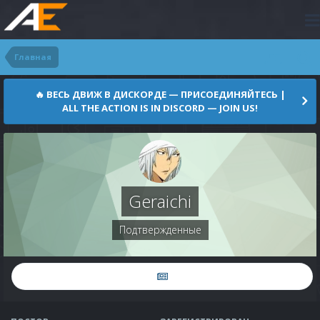
Главная
🔥 ВЕСЬ ДВИЖ В ДИСКОРДЕ — ПРИСОЕДИНЯЙТЕСЬ |
ALL THE ACTION IS IN DISCORD — JOIN US!
Geraichi
Подтвержденные