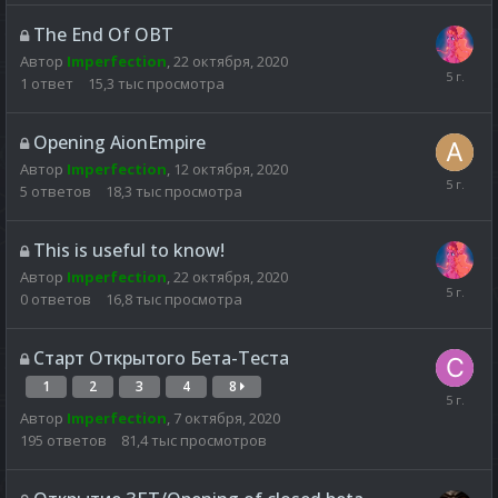
The End Of OBT
Автор
Imperfection
,
22 октября, 2020
1
ответ
15,3 тыс
просмотра
Opening AionEmpire
Автор
Imperfection
,
12 октября, 2020
5
ответов
18,3 тыс
просмотра
This is useful to know!
Автор
Imperfection
,
22 октября, 2020
0
ответов
16,8 тыс
просмотра
Старт Открытого Бета-Теста
1
2
3
4
8
Автор
Imperfection
,
7 октября, 2020
195
ответов
81,4 тыс
просмотров