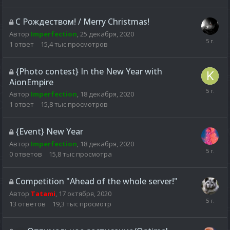
С Рождеством! / Merry Christmas!
Автор
Imperfection
,
25 декабря, 2020
1
ответ
15,4 тыс
просмотров
{Photo contest} In the New Year with
AionEmpire
Автор
Imperfection
,
18 декабря, 2020
1
ответ
15,8 тыс
просмотров
{Event} New Year
Автор
Imperfection
,
18 декабря, 2020
0
ответов
15,8 тыс
просмотра
Competition "Ahead of the whole server!"
Автор
Tatami
,
17 октября, 2020
13
ответов
19,3 тыс
просмотр