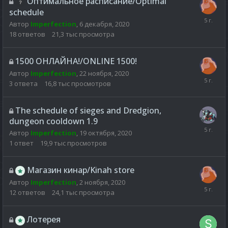
Оптимальное расписание/Optimal
schedule
Автор
Imperfection
,
6 декабря, 2020
18
ответов
21,3 тыс
просмотра
1500 ОНЛАЙНА!/ONLINE 1500!
Автор
Imperfection
,
22 ноября, 2020
3
ответа
16,8 тыс
просмотров
The schedule of sieges and Dredgion,
dungeon cooldown 1.9
Автор
Imperfection
,
19 октября, 2020
1
ответ
19,9 тыс
просмотров
Магазин кинар/Kinah store
Автор
Imperfection
,
2 ноября, 2020
12
ответов
24,1 тыс
просмотра
Лотерея