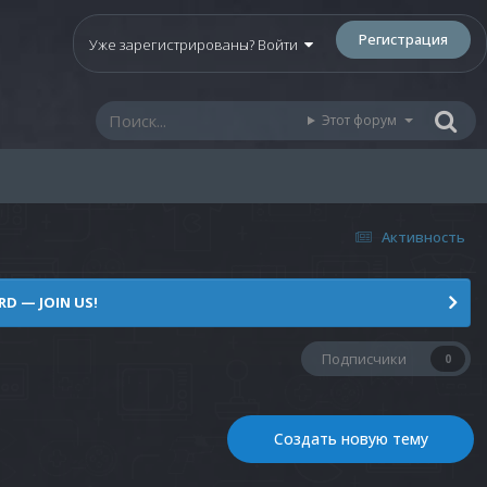
Регистрация
Уже зарегистрированы? Войти
Этот форум
Активность
D — JOIN US!
Подписчики
0
Создать новую тему