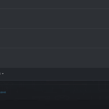
 4
иане