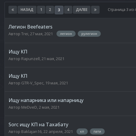
НАЗАД
1
2
4
ДАЛЕЕ
Страница 3 из
3
Легион Beefeaters
Автор
Trei
,
27 мая, 2021
легион
рулегион
Ищу КП
Автор
Rapunzell
,
21 мая, 2021
Ищу КП
Автор
GTR-V_Spec
,
19 мая, 2021
Ищу напарника или напарницу
Автор
MeDveD
,
2 мая, 2021
Sorc ищу КП на Тахабату
Автор
Baklajan16
,
22 апреля, 2021
кп
пати