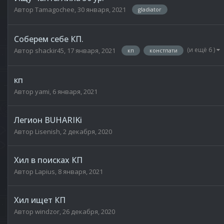
Автор
Tamagochee
,
30 января, 2021
gladiator
Соберем себе КП.
(и ещё 6 )
Автор
shackir45
,
17 января, 2021
кп
констпати
кп
Автор
yami
,
6 января, 2021
Легион BUHARIKi
Автор
Lisenish
,
2 декабря, 2020
Хил в поисках КП
Автор
Lapius
,
8 января, 2021
Хил ищет КП
Автор
windzor
,
26 декабря, 2020