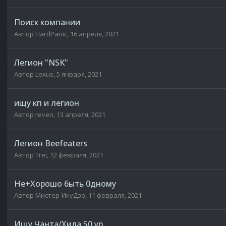
Поиск компании
Автор
HardPanic
,
16 апреля, 2021
Легион "NSK"
Автор
Lexus
,
5 января, 2021
ищу кп и легион
Автор
reven
,
13 апреля, 2021
Легион Beefeaters
Автор
Trei
,
12 февраля, 2021
Не+Хорошо 6ыть 0дному
Автор
Мистер-ИкуДзо
,
11 февраля, 2021
Ищу Чанта/Хила 50 ур.