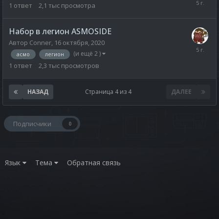
1
ответ
2,1 тыс
просмотра
Набор в легион ASMOSIDE
Автор
Conner
,
16 октября, 2020
(и ещё 2 )
асмо
легион
1
ответ
2,3 тыс
просмотров
НАЗАД
Страница 4 из 4
ДАЛЕЕ
Подписчики
0
Язык
Тема
Обратная связь