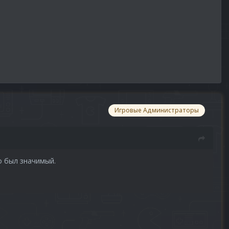
Игровые Администраторы
о был значимый.