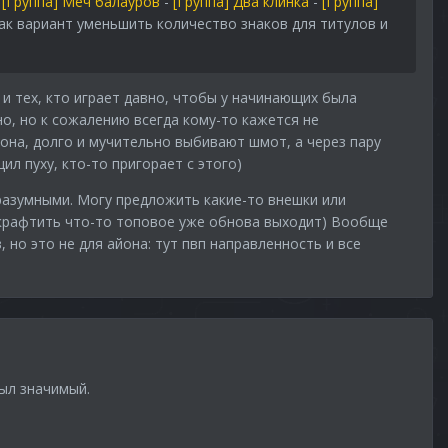
е
[Группа] Меч балауров
-
[Группа] Два клинка
-
[Группа]
ак вариант уменьшить количество знаков для титулов и
 и тех, кто играет давно, чтобы у начинающих была
о, но к сожалению всегда кому-то кажется не
она, долго и мучительно выбивают шмот, а через пару
ил пуху, кто-то пригорает с этого)
 разумными. Могу предложить какие-то внешки или
я крафтить что-то топовое уже обнова выходит) Вообще
 но это не для айона: тут пвп направленность и все
был значимый.