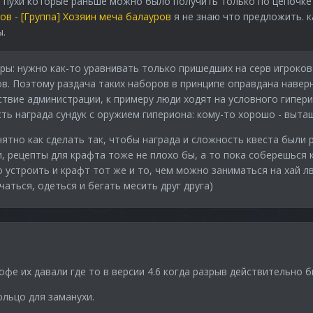
ли пухи которые раньше можно было получить только по цепочк
ров
-
[Группа] Хозяин меча балауров
я не знаю что предложить. к
ы.
гры: нужно как-то уравнивать только пришедших на серв игроков
в. Поэтому раздача таких наборов в принципе оправдана наверн
твие администрации, к примеру люди ходят на условного гипери
сть награда сундук с оружием гипериона: кому-то хорошо - вытащ
нятно как сделать так, чтобы награда и сложность квеста были
и, рецепты для крафта тоже не плохо бы, а то пока соберешьс
 устроить и крафт тот же и то, чем можно заниматься на хай лв,
аться, одеться и бегать месить друг друга)
офе их давали где то в версии 4.6 когда разрыв действительно 
ольцо для заманухи.