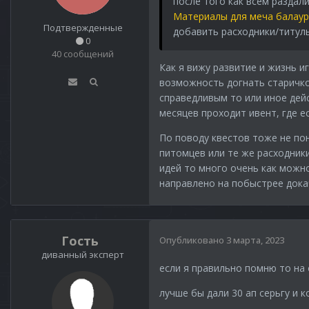
после того как всем разда
Материалы для меча балау
Подтвержденные
добавить расходники/титул
0
40 сообщений
Как я вижу развитие и жизнь и
возможность догнать старичко
справедливым то или иное дейс
месяцев проходит ивент, где е
По поводу квестов тоже не по
питомцев или те же расходник
идей то много очень как можно
направлено на побыстрее докач
Гость
Опубликовано
3 марта, 2023
диванный эксперт
если я правильно помню то на 
лучше бы дали 30 ап серьгу и к