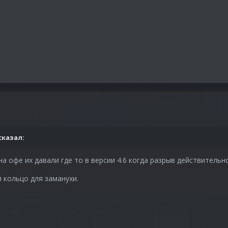
сказал:
а офе их давали где то в версии 4.6 когда разрыв действительн
и кольцо для заманухи.