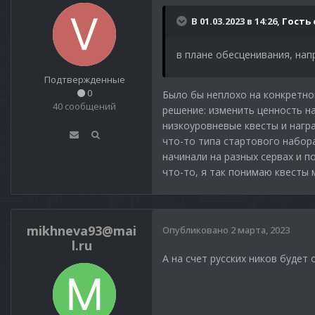
В 01.03.2023 в 14:26,
Гость
в плане обесценивания, на
Подтвержденные
0
Было бы неплохо на конкретном
40 сообщений
решение: изменить ценность на
низкоуровневые квесты и награ
что-то типа стартового набор
начинали на разных сервах и 
что-то, я так понимаю квесты 
mikhneva93@mai
Опубликовано
2 марта, 2023
l.ru
А на счет русских ников будет 