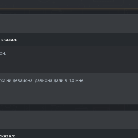
i
сказал:
он.
ухи ни деваиона. давиона дали в 4.0 мне.
сказал: