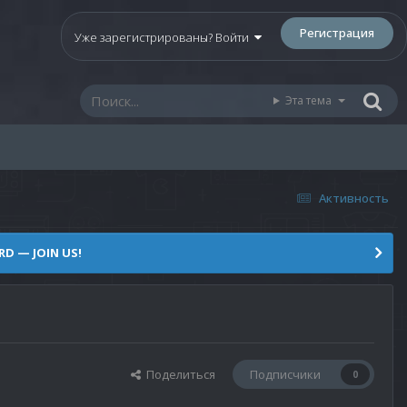
Регистрация
Уже зарегистрированы? Войти
Эта тема
Активность
D — JOIN US!
Поделиться
Подписчики
0