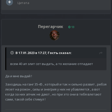
Цитата
Перегарчик
13
В 17.01.2023 в 17:27,
Гость
сказал:
всем 40 ап элит сет выдать, а то желание отпадает
Да и мне выдай !
Заходишь на ганг 35-45 , который и так н сильно развит , ребзя
лезет на рожон , силы и энегрия у них не убавляется , а вот
когда за них апчик не дают , но при это они в тебя влетают
сами, такой себе стимул !