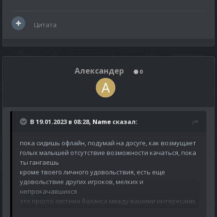
Цитата
Александер
0
В 19.01.2023 в 08:28,
Name
сказал:
пока сидишь офлайн, подумай на досуге, как возмущает
голых малышей отсутствие возможности качаться, пока
ты гангаешь
кроме твоего личного удовольствия, есть еще
удовольствие других игроков, мелких и
непрокачавшихся
это просто система баланса между вашими интересами,
она была всегда