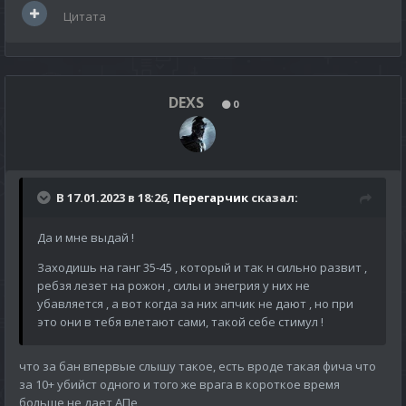
Цитата
DEXS
0
В 17.01.2023 в 18:26,
Перегарчик
сказал:
Да и мне выдай !
Заходишь на ганг 35-45 , который и так н сильно развит ,
ребзя лезет на рожон , силы и энегрия у них не
убавляется , а вот когда за них апчик не дают , но при
это они в тебя влетают сами, такой себе стимул !
что за бан впервые слышу такое, есть вроде такая фича что
за 10+ убийст одного и того же врага в короткое время
больше не дает АПе