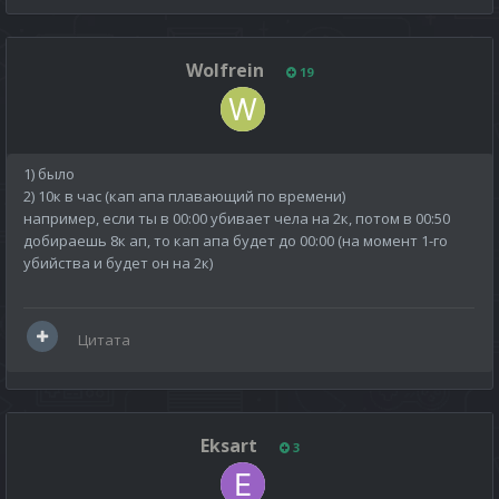
Wolfrein
19
1) было
2) 10к в час (кап апа плавающий по времени)
например, если ты в 00:00 убивает чела на 2к, потом в 00:50
добираешь 8к ап, то кап апа будет до 00:00 (на момент 1-го
убийства и будет он на 2к)
Цитата
Eksart
3