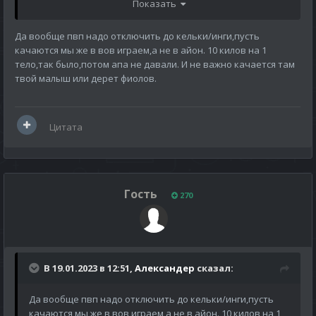
Показать
Да вообще пвп надо отключить до кельки/инги,пусть
качаются мы же в вов играем,а не в айон. 10 килов на 1
тело,так было,потом апа не давали. И не важно качается там
твой малыш или дерет фиолов.
Цитата
Гость
270
В 19.01.2023 в 12:51,
Александер
сказал:
Да вообще пвп надо отключить до кельки/инги,пусть
качаются мы же в вов играем,а не в айон. 10 килов на 1