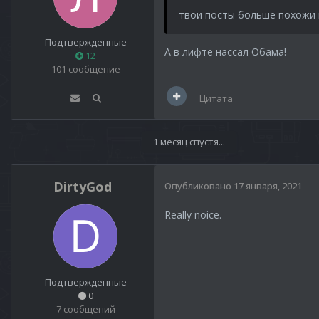
твои посты больше похожи 
Подтвержденные
А в лифте нассал Обама!
12
101 сообщение
Цитата
1 месяц спустя...
DirtyGod
Опубликовано
17 января, 2021
Really noice.
Подтвержденные
0
7 сообщений