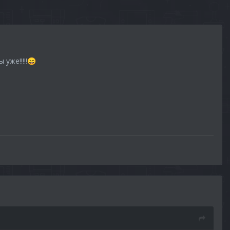
уже!!!!!
😄