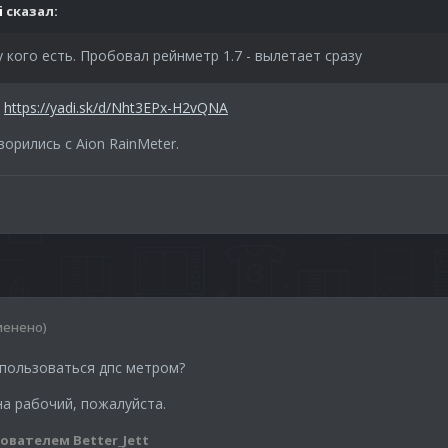
i
сказал:
 кого есть. Пробовал рейнметр 1.7 - вылетает сразу
https://yadi.sk/d/Nht3EPx-H2vQNA
рились с Aion RainMeter.
менено)
 пользоваться дпс метром?
на рабочий, пожалуйста.
ователем Better_Jett