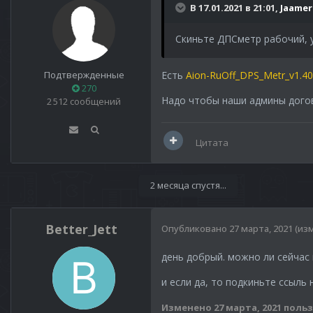
В 17.01.2021 в 21:01,
Jaamer
Скиньте ДПСметр рабочий, у
Есть
Aion-RuOff_DPS_Metr_v1.40
Подтвержденные
270
Надо чтобы наши админы догово
2 512 сообщений
Цитата
2 месяца спустя...
Better_Jett
Опубликовано
27 марта, 2021
(из
день добрый. можно ли сейчас
и если да, то подкиньте ссыль 
Изменено
27 марта, 2021
польз