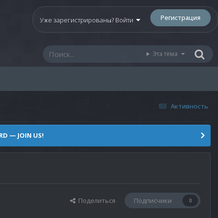
Регистрация
Уже зарегистрированы? Войти
Эта тема
Активность
D — JOIN US!
Поделиться
Подписчики
0