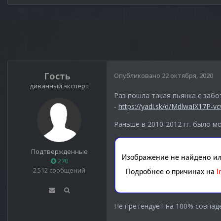
Гость
Опубликовано
22 октября, 2020
диванный эксперт
Раз пошла такая пьянка с забо
-
https://yadi.sk/d/MdlwaIX17P-v
Раньше в 2010-2012 гг. было м
Подтвержденные
270
2 512 сообщений
Не претендует на 100% совпаде