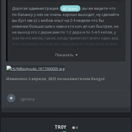
Дорогая администрация,
, вы же видете что
@Tatami
по балансу у нях не очень хорошо выходит, ну сделайте
вы буст им х2 с мобов опыт на 2-3 недели что бы
новички больше шли к ним и кто кач ап кап быстрее, но
не выход это с дериками по 1-2 дера и по 3-4-5 кепов, у
асм почти месяц такое, когда прилетает всего один дер,
я не понимаю почему вы закрываете глаза если можно
сделать хотя бы элементарное, после того как вы
Показать
объявите будет обновление, или нет, ну сделайте вы на
пару недель опыт с мобов х2 на няхах если хотите хоть
попытаться исправить баланс, ( есть еще вариант
закрыть пока регу на асмах но это отпугнет людей
Изменено
2 апреля, 2021
пользователем Razgul
которые только за одну расу играет, так что один
вариант это х2 с мобов опыт на пару недель а там сами
смотрите)
Цитата
TR0Y
0