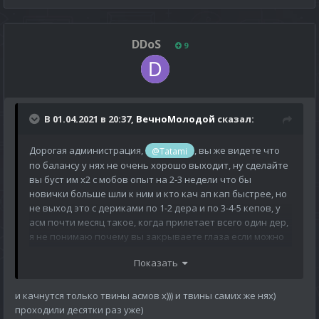
DDoS
9
В 01.04.2021 в 20:37,
ВечноМолодой
сказал:
Дорогая администрация,
, вы же видете что
@Tatami
по балансу у нях не очень хорошо выходит, ну сделайте
вы буст им х2 с мобов опыт на 2-3 недели что бы
новички больше шли к ним и кто кач ап кап быстрее, но
не выход это с дериками по 1-2 дера и по 3-4-5 кепов, у
асм почти месяц такое, когда прилетает всего один дер,
я не понимаю почему вы закрываете глаза если можно
сделать хотя бы элементарное, после того как вы
Показать
объявите будет обновление, или нет, ну сделайте вы на
пару недель опыт с мобов х2 на няхах если хотите хоть
попытаться исправить баланс, ( есть еще вариант
и качнутся только твины асмов х))) и твины самих же нях)
закрыть пока регу на асмах но это отпугнет людей
проходили десятки раз уже)