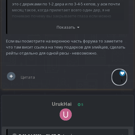
это с дериками по 1-2 дера и по 3-4-5 кепов, у асм почти
месяц такое, когда прилетает всего один дер, я не
понимаю почему вы закрываете глаза если можно
сделать хотя бы элементарное, после того как вы
Показать
объявите будет обновление, или нет, ну сделайте вы на
пару недель опыт с мобов х2 на няхах если хотите хоть
попытаться исправить баланс, ( есть еще вариант
Если вы посмотрите на верхнюю часть форума то заметите
закрыть пока регу на асмах но это отпугнет людей
что там висит ссылка на тему подарков для элийцев, сделать
которые только за одну расу играет, так что один
рейты отдельно для одной рвсы - невозможно.
вариант это х2 с мобов опыт на пару недель а там сами
смотрите)
Цитата
1
UrukHai
5