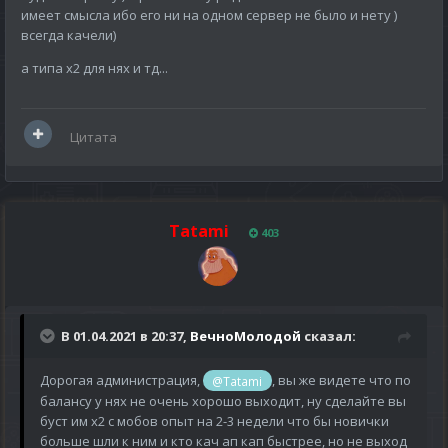
имеет смысла ибо его ни на одном сервер не было и нету )
всегда качели)
а типа х2 для нях и тд...
Цитата
Tatami
403
В 01.04.2021 в 20:37,
ВечноМолодой
сказал:
Дорогая администрация,
, вы же видете что по
@Tatami
балансу у нях не очень хорошо выходит, ну сделайте вы
буст им х2 с мобов опыт на 2-3 недели что бы новички
больше шли к ним и кто кач ап кап быстрее, но не выход