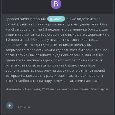
Дорогая администрация,
, вы же видете что по
@Tatami
балансу у нях не очень хорошо выходит, ну сделайте вы буст
им х2 с мобов опыт на 2-3 недели что бы новички больше шли
к ним и кто кач ап кап быстрее, но не выход это с дериками по
1-2 дера и по 3-4-5 кепов, у асм почти месяц такое, когда
прилетает всего один дер, я не понимаю почему вы
закрываете глаза если можно сделать хотя бы элементарное,
после того как вы объявите будет обновление, или нет, ну
сделайте вы на пару недель опыт с мобов х2 на няхах если
хотите хоть попытаться исправить баланс, ( есть еще
вариант закрыть пока регу на асмах но это отпугнет людей
которые только за одну расу играет, так что один вариант
это х2 с мобов опыт на пару недель а там сами смотрите)
Изменено
1 апреля, 2021
пользователем ВечноМолодой
Цитата