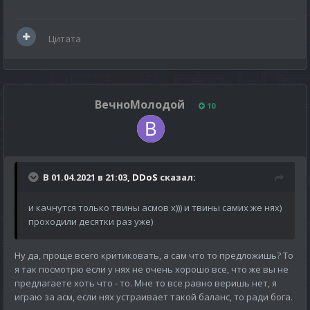
которые только за одну расу играет, так что один
вариант это х2 с мобов опыт на пару недель а там сами
смотрите)
Цитата
ВечноМолодой
10
В 01.04.2021 в 21:03,
DDoS
сказал:
и качнутся только твины асмов х))) и твины самих же нях)
проходили десятки раз уже)
Ну да, проще всего критиковать, а сам что то предложишь? То
я так посмотрю если у нях не очень хорошо все, что же вы не
предлагаете хоть что - то. Мне то все равно веришь нет, я
играю за асм, если нях устраивает такой баланс, то ради бога.