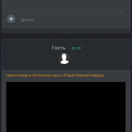
Цитата
Гость
270
Ники Асмов в Элтенене часть 8 Гриб Малый Кайдан