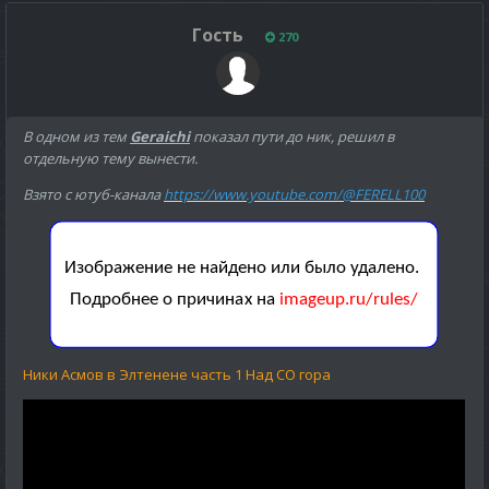
Гость
270
В одном из тем
Geraichi
показал пути до ник, решил в
отдельную тему вынести.
Взято с ютуб-канала
https://www.youtube.com/@FERELL100
Ники Асмов в Элтенене часть 1 Над СО гора