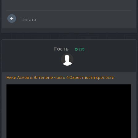
Цитата
Гость
270
Ники Асмов в Элтенене часть 4 Окрестности крепости