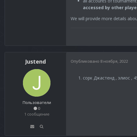
all accounts of tournament 
accessed by other playe
We will provide more details abo
Justend
Опубликовано
8 ноября, 2022
сорк Джастенд , элиос , 4
Пользователи
0
1 сообщение