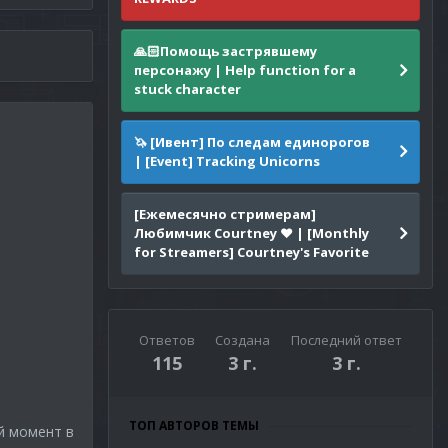
🙏🏻Помощь застрявшему
персонажу | Help function for a
stuck character
🦄 [Ивент] По следам единорогов
| [Event] Tracking Unicorns
[Ежемесячно стримерам]
Любимчик Courtney ❤️ | [Monthly
for Streamers] Courtney's Favorite
Ответов
Создана
Последний ответ
115
3 г.
3 г.
ТОП АВТОРОВ ТЕМЫ
й момент в