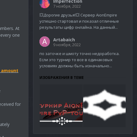
Imperfection
7 ноября, 2022
💥Дорогие друзья!💥 Сервер AionEmpire
успешно стартовал и показал отличные
результаты цифр онлайна. На данный...
umbers. At
 every one
Artabaich
9 ноября, 2022
по заточке и шмоту точно недоработка.
Если это турнир то все в одинаковых
условиях должны быть изначально...
e amount
ИЗОБРАЖЕНИЯ В ТЕМЕ
e
eceived for
ately