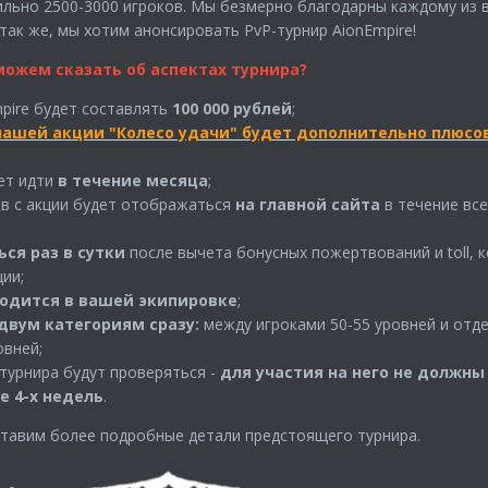
льно 2500-3000 игроков. Мы безмерно благодарны каждому из в
так же, мы хотим анонсировать PvP-турнир AionEmpire!
ожем сказать об аспектах турнира?
pire будет составлять
100 000 рублей
;
нашей акции "Колесо удачи" будет дополнительно плюсо
дет идти
в течение месяца
;
тв с акции будет отображаться
на главной сайта
в течение все
ся раз в сутки
после вычета бонусных пожертвований и toll, 
ии;
водится в вашей экипировке
;
двум категориям сразу:
между игроками 50-55 уровней и отд
овней;
 турнира будут проверяться -
для участия на него не должны
е 4-х недель
.
тавим более подробные детали предстоящего турнира.