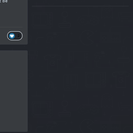
t be
2