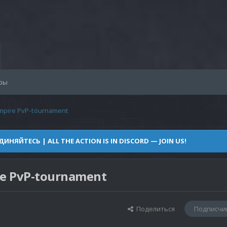
ры
mpire PvP-tournament
НЯЙТЕСЬ | ALL THE ACTION IS IN DISCORD — JOIN US!
e PvP-tournament
Поделиться
Подписчи