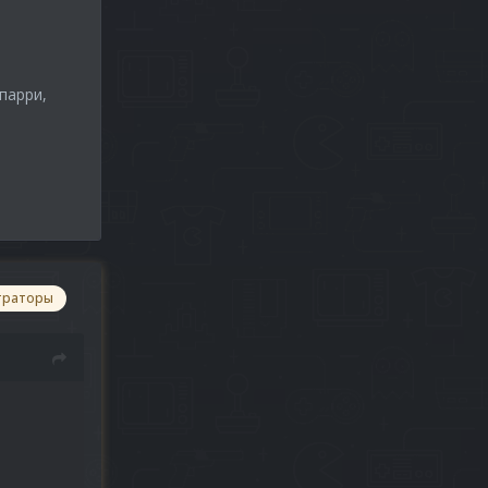
парри,
траторы