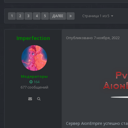
1
2
3
4
5
ДАЛЕЕ
Страница 1 из 5
Imperfection
Опубликовано
7 ноября, 2022
Модераторы
164
677 сообщений
Сервер AionEmpire успешно ст