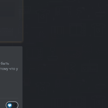
.,
ы быть
тому что у
2