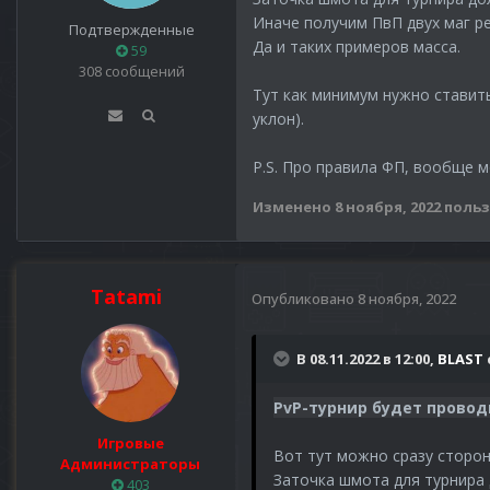
Иначе получим ПвП двух маг ре
Подтвержденные
Да и таких примеров масса.
59
308 сообщений
Тут как минимум нужно ставить
уклон).
P.S. Про правила ФП, вообще мо
Изменено
8 ноября, 2022
польз
Tatami
Опубликовано
8 ноября, 2022
В 08.11.2022 в 12:00,
BLAST
PvP-турнир будет провод
Игровые
Вот тут можно сразу сторон
Администраторы
Заточка шмота для турнира
403