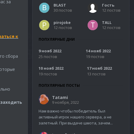
ас за
BLAST
Гость
30 постов
12 постов
pirojoke
TALL
12 постов
12 постов
ваться к
ПОПУЛЯРНЫЕ ДНИ
9 нояб 2022
14 нояб 2022
го сбора
25 постов
19 постов
10 нояб 2022
17 нояб 2022
которые
19 постов
13 постов
ПОПУЛЯРНЫЕ ПОСТЫ
ельно
Tatami
 заходить
9 ноября, 2022
Нам важно чтобы победитель был
активный игрок нашего сервера, а не
залетный. При выдаче шмота, зачем...