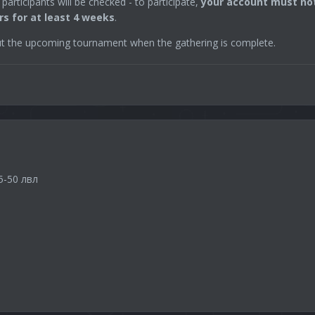
participants will be checked - to participate,
your account must no
rs for at least 4 weeks
.
ut the upcoming tournament when the gathering is complete.
5-50 лвл