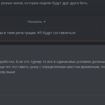
 резных хилов, которые неделю будут друг друга бить.
ть условие - никакого шмота с защитными камнями (маг рез, б.щ
Показать
ны в теме регистрации. ФП будут составляться.
 молчу...у многих не знающих, тут истерика начнётся=))
работка. Если это турнир то все в одинаковых условиях должн
още нпс поставить сразу с определенным шмотом временным, по
лову выше