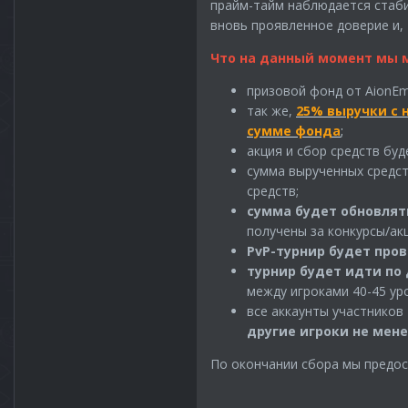
прайм-тайм наблюдается стаби
вновь проявленное доверие и, 
Что на данный момент мы м
призовой фонд от AionEm
так же,
25% выручки с 
сумме фонда
;
акция и сбор средств бу
сумма вырученных средс
средств;
сумма будет обновлять
получены за конкурсы/акц
PvP-турнир будет про
турнир будет идти по 
между игроками 40-45 ур
все аккаунты участников
другие игроки не мене
По окончании сбора мы предос