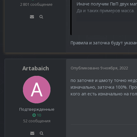
Иначе получим ПвП двух маг
2 801 сообщение
Да и таких примеров масса.
Тут как минимум нужно стави
парри, уклон).
Правила и заточка будут указа
P.S. Про правила ФП, вообще
Artabaich
Опубликовано
9 ноября, 2022
по заточке и шмоту точно недо
изначально, заточка 100%. Пр
кого ап есть изначально на го
Подтвержденные
10
52 сообщения