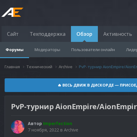
Сайт
Техподдержка
Обзор
Активность
Форумы
Модераторы
Пользователи онлайн
Лиде
Главная
Технический
Archive
PvP-турнир AionEmpire/AionE
🔥 ВЕСЬ ДВИЖ В ДИСКОРДЕ — ПРИСОЕДИ
PvP-турнир AionEmpire/AionEmpir
Автор
Imperfection
7 ноября, 2022
в
Archive