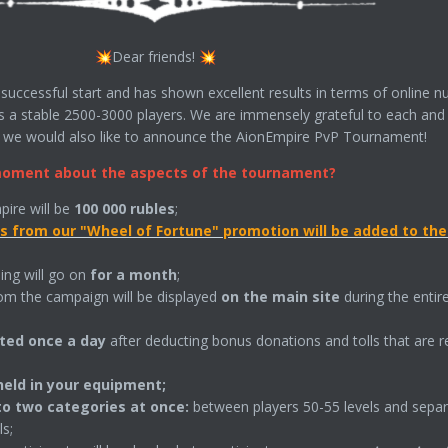
Dear friends!
💥
💥
uccessful start and has shown excellent results in terms of online n
s a stable 2500-3000 players. We are immensely grateful to each and
d we would also like to announce the AionEmpire PvP Tournament!
 moment about the aspects of the tournament?
pire will be
100 000 rubles
;
s from our "Wheel of Fortune" promotion will be added to th
ing will go on
for a month
;
om the campaign will be displayed
on the main site
during the entir
ted once a day
after deducting bonus donations and tolls that are r
held in your equipment;
to two categories at once:
between players 50-55 levels and separ
s;