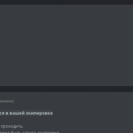
менено)
ся в вашей экипировке
 проходить.
лжна быть строго оговорена.