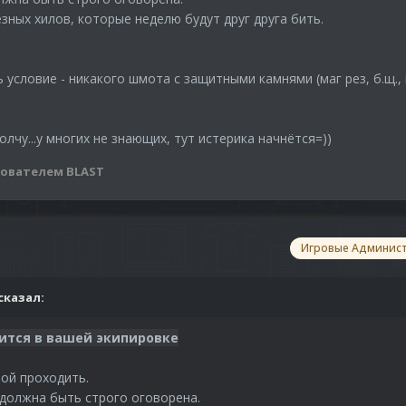
зных хилов, которые неделю будут друг друга бить.
 условие - никакого шмота с защитными камнями (маг рез, б.щ., 
лчу...у многих не знающих, тут истерика начнётся=))
ователем BLAST
Игровые Админис
сказал:
ится в вашей экипировке
ой проходить.
 должна быть строго оговорена.