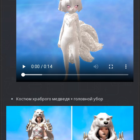
Костюм храброго медведя + головной убор