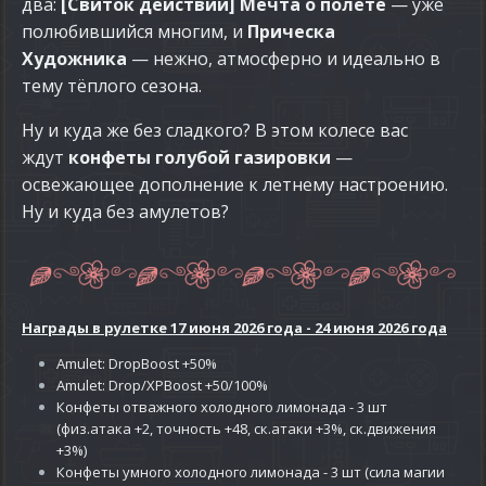
два:
[Свиток действий] Мечта о полёте
— уже
полюбившийся многим, и
Прическа
Художника
— нежно, атмосферно и идеально в
тему тёплого сезона.
Ну и куда же без сладкого? В этом колесе вас
ждут
конфеты голубой газировки
—
освежающее дополнение к летнему настроению.
Ну и куда без амулетов?
Награды в рулетке 17 июня 2026 года - 24 июня 2026 года
Amulet: DropBoost +50%
Amulet: Drop/XPBoost +50/100%
Конфеты отважного холодного лимонада
- 3 шт
(физ.атака +2, точность +48, ск.атаки +3%, ск.движения
+3%)
Конфеты умного
холодного лимонада -
3 шт (сила магии