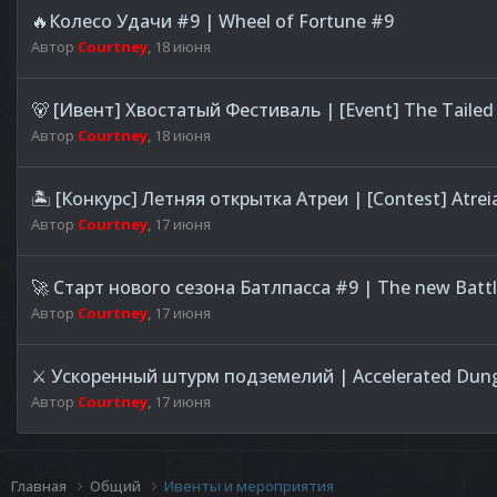
🔥Колесо Удачи #9 | Wheel of Fortune #9
Автор
Courtney
,
18 июня
🐻 [Ивент] Хвостатый Фестиваль | [Event] The Tailed 
Автор
Courtney
,
18 июня
🏝️ [Конкурс] Летняя открытка Атреи | [Contest] Atre
Автор
Courtney
,
17 июня
🚀 Старт нового сезона Батлпасса #9 | The new Battl
Автор
Courtney
,
17 июня
⚔️ Ускоренный штурм подземелий | Accelerated Dung
Автор
Courtney
,
17 июня
Главная
Общий
Ивенты и мероприятия