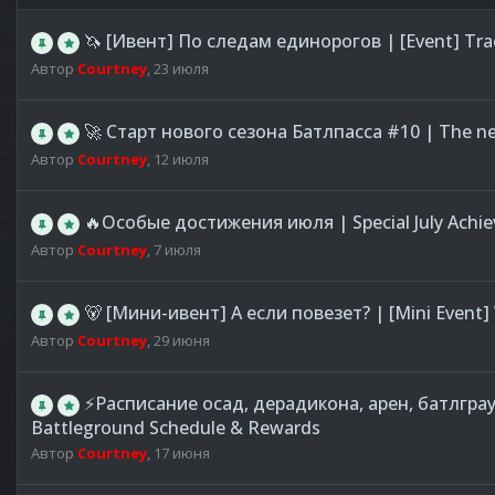
🦄 [Ивент] По следам единорогов | [Event] Tra
Автор
Courtney
,
23 июля
🚀 Старт нового сезона Батлпасса #10 | The ne
Автор
Courtney
,
12 июля
🔥Особые достижения июля | Special July Achi
Автор
Courtney
,
7 июля
🐻 [Мини-ивент] А если повезет? | [Mini Event] 
Автор
Courtney
,
29 июня
⚡️Расписание осад, дерадикона, арен, батлграу
Battleground Schedule & Rewards
Автор
Courtney
,
17 июня