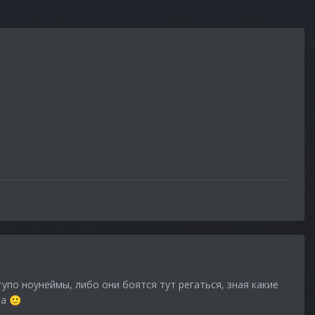
тупо ноунеймы, либо они боятся тут регаться, зная какие
па
🙂