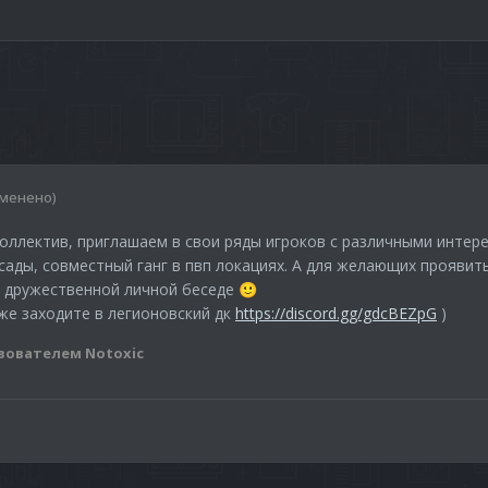
зменено)
ллектив, приглашаем в свои ряды игроков с различными интер
ады, совместный ганг в пвп локациях. А для желающих проявить
в дружественной личной беседе
🙂
же заходите в легионовский дк
https://discord.gg/gdcBEZpG
)
зователем Notoxic