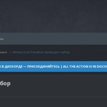
ры
иане
Легион Lost Paradise проводит набор
Ж В ДИСКОРДЕ — ПРИСОЕДИНЯЙТЕСЬ | ALL THE ACTION IS IN DISCOR
абор