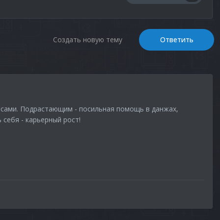
Создать новую тему
Ответить
есами. Подрастающим - посильная помощь в данжах,
 себя - карьерный рост!