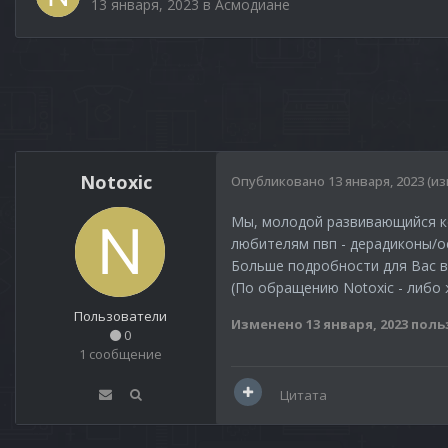
13 января, 2023
в
Асмодиане
Notoxic
Опубликовано
13 января, 2023
(и
Мы, молодой развивающийся ко
любителям пвп - дерадиконы/ос
Больше подробности для Вас 
(По обращению Notoxic - либо 
Пользователи
Изменено
13 января, 2023
поль
0
1 сообщение
Цитата