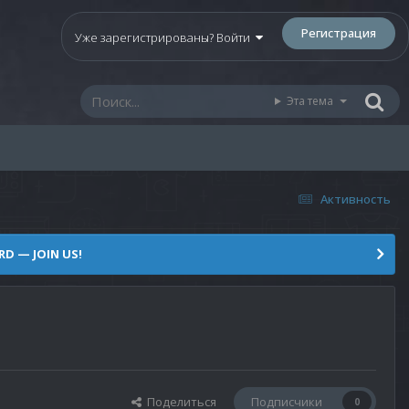
Регистрация
Уже зарегистрированы? Войти
Эта тема
Активность
D — JOIN US!
Поделиться
Подписчики
0