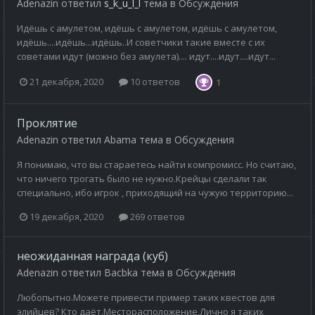
Adenazin
ответил
s_k_u_l_l
тема в
Обсуждения
Идёшь с амулетом, идёшь с амулетом, идёшь с амулетом,
идёшь....идёшь...идёшь..И советчики такие вместе с их
советами идут (можно без амулета).... идут....идут....идут...
21 декабря, 2020
10 ответов
1
Проклятие
Adenazin
ответил
Abama
тема в
Обсуждения
Я понимаю, что вы стараетесь найти компромисс. Но считаю,
что ничего трогать было не нужно.Крейцы сделали так
специально, ибо игрок , приходящий на чужую территорию...
19 декабря, 2020
269 ответов
неожиданная награда (куб)
Adenazin
ответил
Bacbka
тема в
Обсуждения
Любопытно.Можете привести пример таких квестов для
элийцев? Кто даёт.Месторасположение.Лично я таких