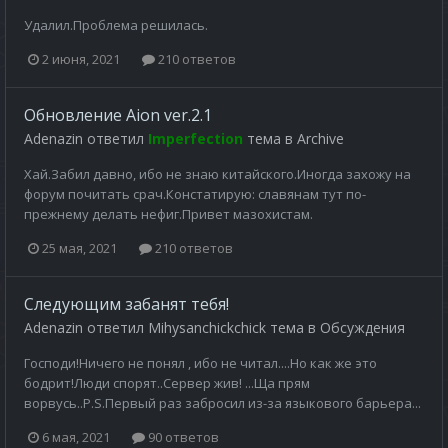
Удалил.Проблема решилась.
2 июня, 2021
210 ответов
Обновление Aion ver.2.1
Adenazin
ответил
Imperfection
тема в
Archive
Хай.Забил давно, ибо не знаю китайского.Иногда захожу на
форум почитать срач.Констатирую: славянам тут по-
прежнему делать нефиг.Привет мазохистам.
25 мая, 2021
210 ответов
Следующим забанят тебя!
Adenazin
ответил
Mihysanchickchick
тема в
Обсуждения
Господи!Ничего не понял , ибо не читал....Но как же это
бодрит!Люди спорят..Сервер жив! ...Ща прям
ворвусь..P.S.Первый раз забросил из-за языкового барьера...
6 мая, 2021
90 ответов