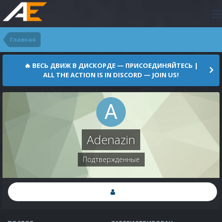
Главная
🔥 ВЕСЬ ДВИЖ В ДИСКОРДЕ — ПРИСОЕДИНЯЙТЕСЬ |
ALL THE ACTION IS IN DISCORD — JOIN US!
Adenazin
Подтвержденные