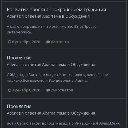
Развитие проекта с сохранением традиций
Adenazin
ответил
Alex
тема в
Обсуждения
А как он определит, что они именно 38-е?Просто
интересуюсь.
6 декабря, 2020
62 ответа
Проклятие
Adenazin
ответил
Abama
тема в
Обсуждения
Ой!Да ради Бога.Чем бы дитё не тешилось, лишь бы не
плакало.Всё выяснили.Все довольны.Аминь.
3 декабря, 2020
269 ответов
Проклятие
Adenazin
ответил
Abama
тема в
Обсуждения
Вот я бегаю такой, волосы назад, по Интердике.Я 33лвл.Меня