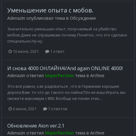
Уменьшение опыта с мобов.
Adenazin
опубликовал тема в
Обсуждения
Значительно уменьшен опыт, получаемый за убийство
мобов.Даже не спрашиваю почему.Понятно, что это сделано
специально.Ну-ну.
10 июня, 2021
1 ответ
И снова 4000 ОНЛАЙНА!/And again ONLINE 4000!
Adenazin
ответил
Imperfection
тема в
Archive
Это всё равно, как радоваться , что в Германии хорошие
дороги.Вам- то что до такого он-лайна?Он не ваш.Играть вы
сможете максимум с 800. Вообще не понял этих...
6 июня, 2021
7 ответов
Обновление Aion ver.2.1
Adenazin
ответил
Imperfection
тема в
Archive