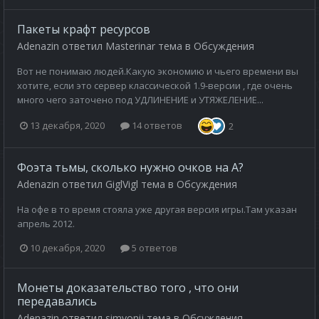
Пакеты крафт ресурсов
Adenazin
ответил
Masterinar
тема в
Обсуждения
Вот не понимаю людей.Какую экономию и чьего времени вы
хотите, если это сервер классической 1.9-версии , где очень
много чего заточено под УДЛИНЕНИЕ и УТЯЖЕЛЕНИЕ...
13 декабря, 2020
14 ответов
2
Фоэта тьмы, сколько нужно очков на А?
Adenazin
ответил
GiglVigl
тема в
Обсуждения
На офе в то время стояла уже другая версия игры.Там указан
апрель 2012.
10 декабря, 2020
5 ответов
Монеты доказательство того , что они
передавались
Adenazin
ответил
simvonij
тема в
Обсуждения