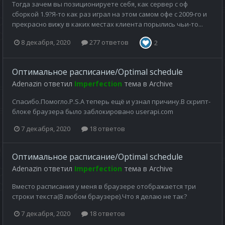
Тогда зачем вы позиционируете себя, как сервер с оф
сборкой 1.9?Я-то как раз играл на этом самом офе с 2009-го и
прекрасно вижу в каких местах клиента порылись чьи-то...
8 декабря, 2020
277 ответов
2
Оптимальное расписание/Optimal schedule
Adenazin
ответил
Imperfection
тема в
Archive
Спасибо.Помогло.P.S.А теперь ещё и узнал причину.В скрипт-
блоке браузера было заблокировано userapi.com
7 декабря, 2020
18 ответов
Оптимальное расписание/Optimal schedule
Adenazin
ответил
Imperfection
тема в
Archive
Вместо расписания у меня в браузере отображается три
строки текста(В любом браузере).Что я делаю не так?
7 декабря, 2020
18 ответов