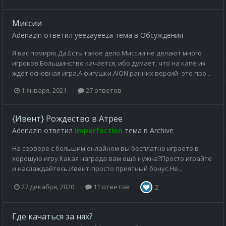
Миссии
Adenazin
ответил
yeezayeeza
тема в
Обсуждения
Я вас помирю.Да.Есть такое дело.Миссии не делают много
игроков.Большинство качается, ибо думает, что на капе их
ждёт основная игра.А фигушки.AION ранних версий -это про...
1 января, 2021
27 ответов
{Ивент} Рождество в Атрее
Adenazin
ответил
Imperfection
тема в
Archive
На сервере с большим онлайном вы бесплатно играете в
хорошую игру.Какая награда вам ещё нужна?Просто играйте
и наслаждайтесь.Ивент-просто приятный бонус.Не...
27 декабря, 2020
11 ответов
2
Где качаться за нях?