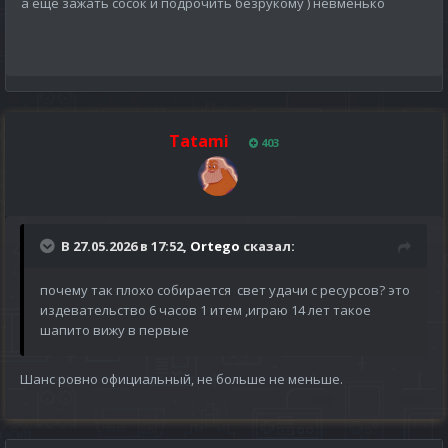
а еще зажать сосок и подрочить безрукому ) невменько
Tatami
403
В 27.05.2026 в 17:52,
Ortego
сказал:
почему так плохо собирается свет удачи с ресурсов? это
издевательство 6 часов 1 итем ,играю 14 лет такое
шапито вижу в первые
Шанс ровно официальный, не больше не меньше.