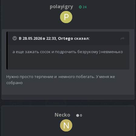
polayigry
24
В 28.05.2026 в 22:33,
Ortego
сказал:
а еще зажать сосок и подрочить безрукому ) невменько
Нужно просто терпение и немного побегать. У меня же
собрано
Necko
0