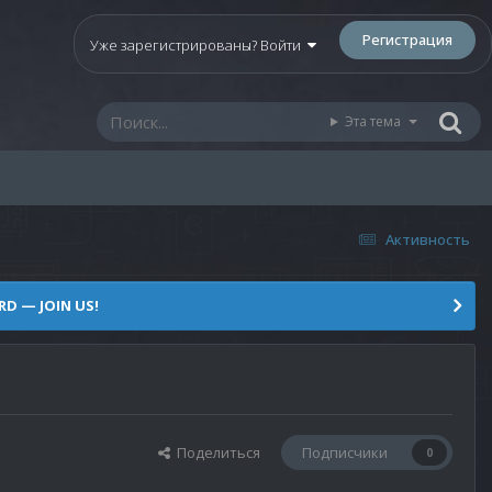
Регистрация
Уже зарегистрированы? Войти
Эта тема
Активность
D — JOIN US!
Поделиться
Подписчики
0