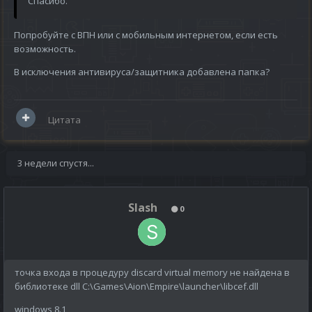
Спасибо.
Попробуйте с ВПН или с мобильным интернетом, если есть
возможность.
В исключения антивируса/защитника добавлена папка?
Цитата
3 недели спустя...
Slash
0
точка входа в процедуру discard virtual memory не найдена в
библиотеке dll C:\Games\Aion\Empire\launcher\libcef.dll
windows 8.1