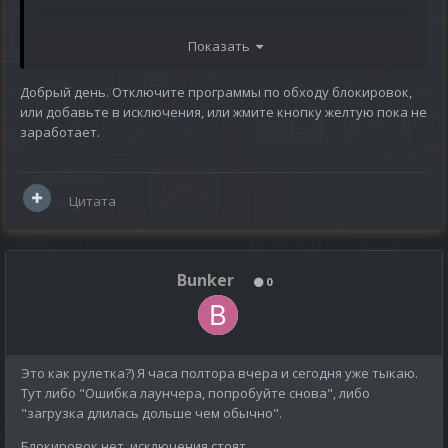
Ничего не помогло. Нажимаешь рестарт или CLICK
Показать
HERE TO TRY AGAIN - все циклично.
Удалил полностью клиент - скачал установщик - при
Добрый день. Отключите программы по обходу блокировок,
запуске лаунчера для обновления клиента тоже
или добавьте в исключения, или жмите кнопку желтую пока не
самое выскакивает.
заработает.
Никакие доп. программы не ставил, впн не
использую, ничего не обновлялось.
Цитата
😔
Рекомендации в проблеме ниже не помогли.
Bunker
0
Это как рулетка?) Я часа полтора вчера и сегодня уже тыкаю.
Тут либо "Ошибка лаунчера, попробуйте снова", либо
"загрузка длилась дольше чем обычно".
Блокировок нет, исключения стоят.