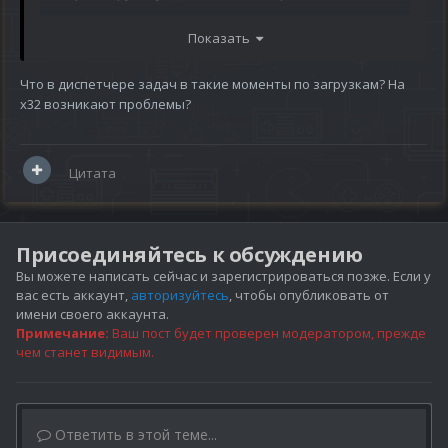
Проверяешь файлы - каждый раз докачивает 300-400 Мб,
Показать
иногда даже скачивает, потом быстро идет проверка и
он скачивает их еще раз.
Что в диспетчере задач в такие моменты по загрузкам? На
Если поставить торрент, а не НТТР - качает поначалу, но
х32 возникают проблемы?
скорость скачивания постепенно падает до нуля.
Лечится это полным сносом и переустановкой клиента.
Цитата
Лечится - хорошо, но за пару недель 3й раз
переустанавливать игру - начинает напрягать.
Есть какие-то варианты вылечить это?
Присоединяйтесь к обсуждению
Вся папка с игрой в исключениях антивируса.
Вы можете написать сейчас и зарегистрироваться позже. Если у
вас есть аккаунт,
авторизуйтесь
, чтобы опубликовать от
имени своего аккаунта.
Примечание:
Ваш пост будет проверен модератором, прежде
чем станет видимым.
Ответить в этой теме...