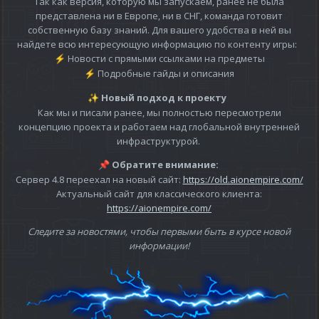
Так как версия, которую мы запускаем, ранее не была
представлена ни в Европе, ни в СНГ, команда готовит
собственную базу знаний. Для вашего удобства в ней вы
найдете всю интересующую информацию по контенту игры:
Новости с прямыми ссылками на предметы
⚡
Подробные гайды и описания
⚡
Новый подход к проекту
✨
Как мы и писали ранее, мы полностью пересмотрели
концепцию проекта и работаем над глобальной внутренней
инфраструктурой.
Обратите внимание:
📌
Сервер 4.8 переехал на новый сайт:
https://old.aionempire.com/
Актуальный сайт для классического клиента:
https://aionempire.com/
Следите за новостями, чтобы первыми быть в курсе новой
информации!