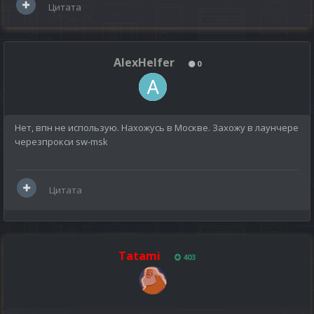
Цитата
AlexHelfer
0
Нет, впн не использую. Нахожусь в Москве. Захожу в лаунчере
черезпрокси sw-msk
Цитата
Tatami
403