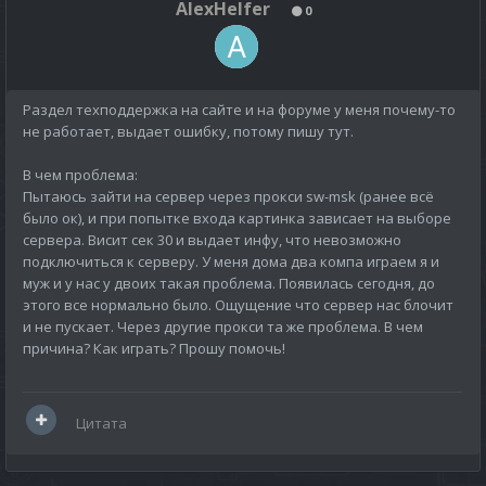
AlexHelfer
0
Раздел техподдержка на сайте и на форуме у меня почему-то
не работает, выдает ошибку, потому пишу тут.
В чем проблема:
Пытаюсь зайти на сервер через прокси sw-msk (ранее всё
было ок), и при попытке входа картинка зависает на выборе
сервера. Висит сек 30 и выдает инфу, что невозможно
подключиться к серверу. У меня дома два компа играем я и
муж и у нас у двоих такая проблема. Появилась сегодня, до
этого все нормально было. Ощущение что сервер нас блочит
и не пускает. Через другие прокси та же проблема. В чем
причина? Как играть? Прошу помочь!
Цитата