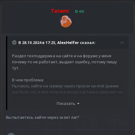
Tatami
403
В 28.10.2024 в 17:25,
AlexHelfer
сказал:
Раздел техподдержка на сайте и на форуме у меня
почему-то не работает, выдает ошибку, потому пишу
тут.
В чем проблема:
Пытаюсь зайти на сервер через прокси sw-msk (ранее
всё было ок), и при попытке входа картинка зависает на
выборе сервера. Висит сек 30 и выдает инфу, что
Показать
невозможно подключиться к серверу. У меня дома два
компа играем я и муж и у нас у двоих такая проблема.
Появилась сегодня, до этого все нормально было.
Вы пытаетесь зайти через экзит лаг?
Ощущение что сервер нас блочит и не пускает. Через
другие прокси та же проблема. В чем причина? Как
играть? Прошу помочь!