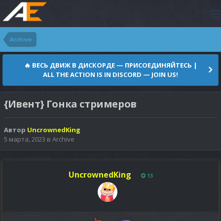
Archive
🔥 ВЕСЬ ДВИЖ В ДИСКОРДЕ — ПРИСОЕДИНЯЙТЕСЬ |
ALL THE ACTION IS IN DISCORD — JOIN US!
{Ивент} Гонка стримеров
Автор
UncrownedKing
5 марта, 2023
в
Archive
UncrownedKing
13