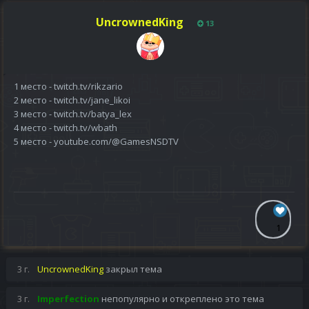
UncrownedKing
13
1 место - twitch.tv/rikzario
2 место - twitch.tv/jane_likoi
3 место - twitch.tv/batya_lex
4 место - twitch.tv/wbath
5 место - youtube.com/@GamesNSDTV
1
3 г.
UncrownedKing
закрыл тема
3 г.
Imperfection
непопулярно и откреплено это тема