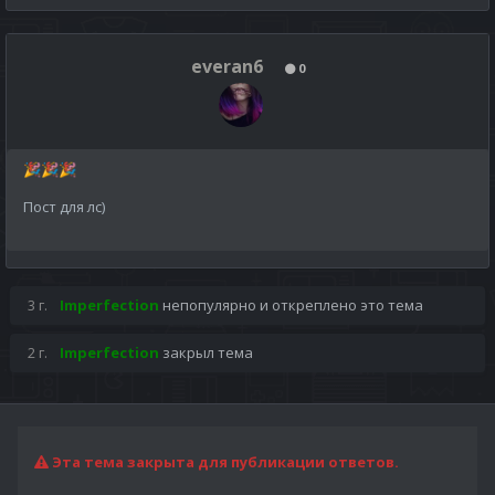
everan6
0
🎉
🎉
🎉
Пост для лс)
3 г.
Imperfection
непопулярно и откреплено это тема
2 г.
Imperfection
закрыл тема
Эта тема закрыта для публикации ответов.