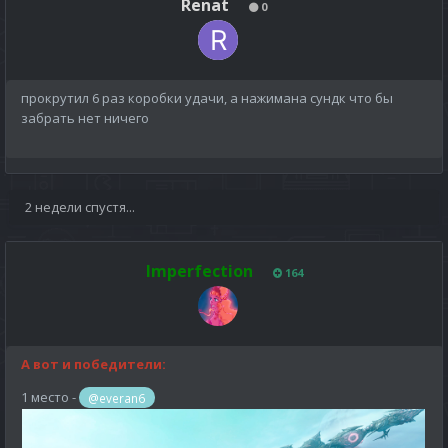
Renat
0
прокрутил 6 раз коробки удачи, а нажимана сундк что бы
забрать нет ничего
2 недели спустя...
Imperfection
164
А вот и победители:
1 место -
@everan6