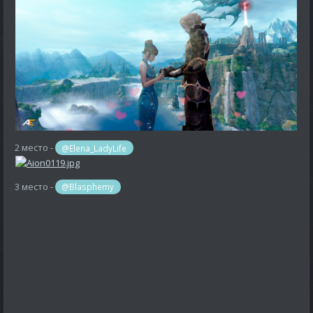
2 место -
@Elena_LadyLife
3 место -
@Blasphemy