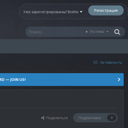
Регистрация
Уже зарегистрированы? Войти
Эта тема
Активность
D — JOIN US!
Поделиться
Подписчики
0