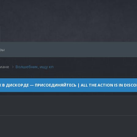
ры
иане
Волшебник, ищу кп
Ж В ДИСКОРДЕ — ПРИСОЕДИНЯЙТЕСЬ | ALL THE ACTION IS IN DISCOR