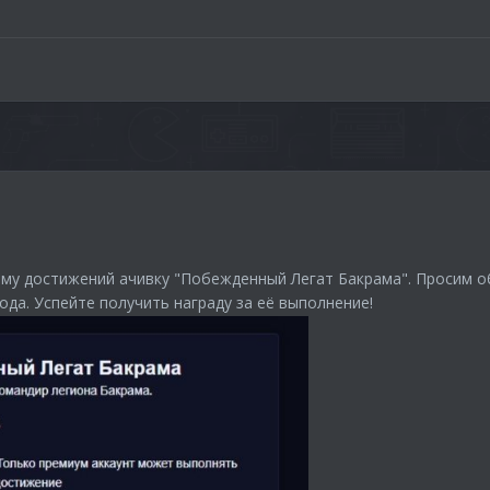
ему достижений ачивку "Побежденный Легат Бакрама". Просим об
года. Успейте получить награду за её выполнение!