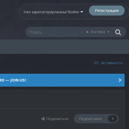
Регистрация
Уже зарегистрированы? Войти
Эта тема
Активность
D — JOIN US!
Поделиться
Подписчики
0