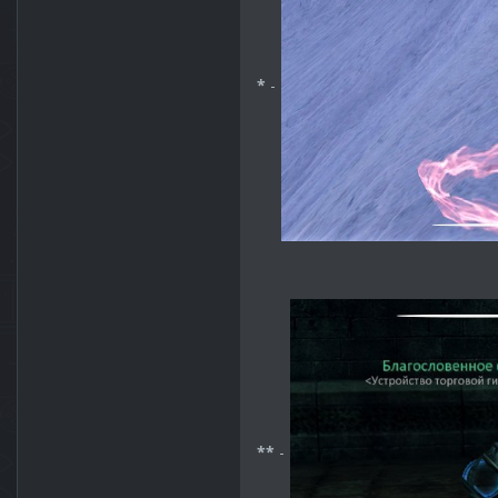
*
-
**
-