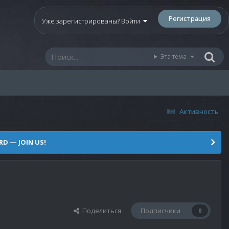
Регистрация
Уже зарегистрированы? Войти
Эта тема
Активность
D — JOIN US!
Поделиться
Подписчики
0