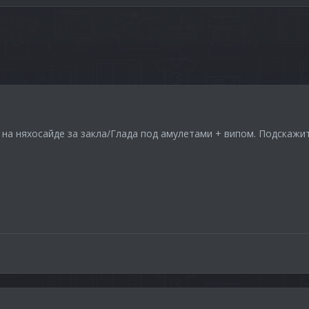
 на няхосайде за закла/Глада под амулетами + випом. Подскажите