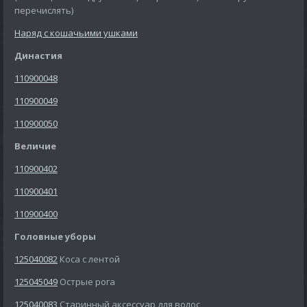
перечислять)
Наряд с кошачьими ушками
Династия
110900048
110900049
110900050
Величие
110900402
110900401
110900400
Головные уборы
125040082
Коса с лентой
125045049
Острые рога
125040083
Старинный аксессуар для волос