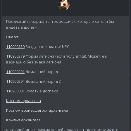
Предлагайте варианты тех вещичек, которые хотели бы
видеть в шопе <
:
Шмот
110900150
Воздушное платье NPC
110900379
Форма легиона (если получится). Может, её
вариацию без знака легиона?
110900291
Домашний наряд 1
110900294
Домашний наряд 2
110900801
Золотые доспехи
Костюм архангела
Костюм вознесшегося архангела
Крылья архангела
(есть ещё много других вещей архангела, но я помру их все