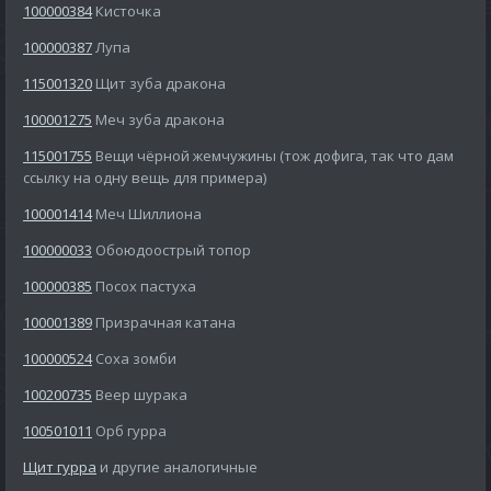
100000384
Кисточка
100000387
Лупа
115001320
Щит зуба дракона
100001275
Меч зуба дракона
115001755
Вещи чёрной жемчужины (тож дофига, так что дам
ссылку на одну вещь для примера)
100001414
Меч Шиллиона
100000033
Обоюдоострый топор
100000385
Посох пастуха
100001389
Призрачная катана
100000524
Соха зомби
100200735
Веер шурака
100501011
Орб гурра
Щит гурра
и другие аналогичные