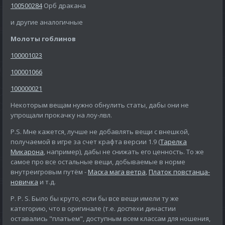
100500284
Орб дракана
и другие аналогичные
Молоты гоблинов
100001023
100001066
100000021
Некоторым вещам нужно обнулить статы, дабы они не
упрощали прокачку на лоу-лвл.
P.S. Мне кажется, лучше не добавлять вещи с внешкой,
получаемой в игре за счет крафта версии 1.9 (
Тарелка
Микарона
, например), дабы не снижать его ценность. То же
самое про все остальные вещи, добываемые в норме
внутреигровым путём -
Маска мага ветра
,
Платок повстанца-
новичка
и т.д.
P. P. S. Было бы круто, если бы все вещи имели ту же
категорию, что в оригинале (т.е. доспехи династии
оставались "платьем", доступным всем классам для ношения,