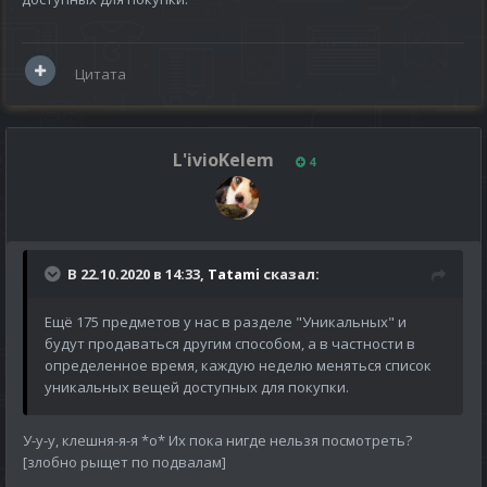
Цитата
L'ivioKelem
4
В 22.10.2020 в 14:33,
Tatami
сказал:
Ещё 175 предметов у нас в разделе "Уникальных" и
будут продаваться другим способом, а в частности в
определенное время, каждую неделю меняться список
уникальных вещей доступных для покупки.
У-у-у, клешня-я-я *о* Их пока нигде нельзя посмотреть?
[злобно рыщет по подвалам]