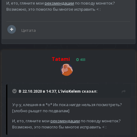
И, ето, гляните мои
рекомендации
по поводу монеток?
Возможно, это помогло бы многое исправить <
:
Цитата
Tatami
403
В 22.10.2020 в 14:37,
L'ivioKelem
сказал:
У-у-у, клешня-я-я *о* Их пока нигде нельзя посмотреть?
[злобно рыщет по подвалам]
И, ето, гляните мои
рекомендации
по поводу монеток?
Возможно, это помогло бы многое исправить <
: