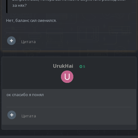
за нях?
Нет, баланс сил сменился.
Цитата
UrukHai
5
ок спасибо я понял
Цитата