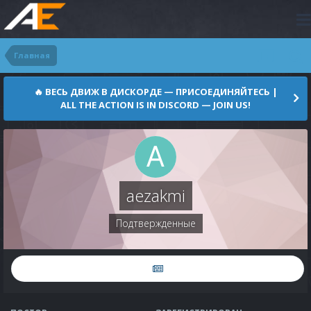
Главная
🔥 ВЕСЬ ДВИЖ В ДИСКОРДЕ — ПРИСОЕДИНЯЙТЕСЬ |
ALL THE ACTION IS IN DISCORD — JOIN US!
aezakmi
Подтвержденные