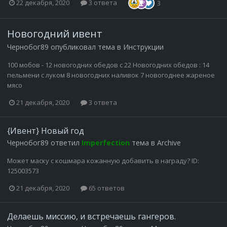
22 декабря, 2020
3 ответа
3
Новогодний ивент
Чернобог89
опубликовал тема в
Инструкции
100 мобов - 12 новогодних обедов с 22 Новогодних обедов : 14
пельмени с луком 8 новогодних наливок 7 новогоднее жареное
мясо
21 декабря, 2020
3 ответа
{Ивент} Новый год
Чернобог89
ответил
Imperfection
тема в
Archive
Может маску с кошмара кожанную добавить в награду? ID:
125003573
21 декабря, 2020
65 ответов
Делаешь миссию, и встречаешь гангеров.