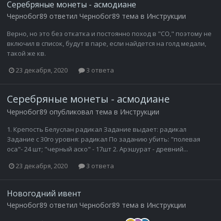
Серебряные монеты - асмодиане
Чернобог89
ответил
Чернобог89
тема в
Инструкции
Верно, но это без откатка и постоянно поход в "СО," поэтому не
включил в список, будут в паре, если найдется на голд медали,
такой же кв.
23 декабря, 2020
3 ответа
Серебряные монеты - асмодиане
Чернобог89
опубликовал тема в
Инструкции
1. Крепость Белуслан радикал Задание выдает: радикал
Задание с 30го уровня: радикал По заданию убить: "полевая
оса"- 24 шт; "черный аско" - 17шт 2. Арэшурат - древний...
23 декабря, 2020
3 ответа
Новогодний ивент
Чернобог89
ответил
Чернобог89
тема в
Инструкции