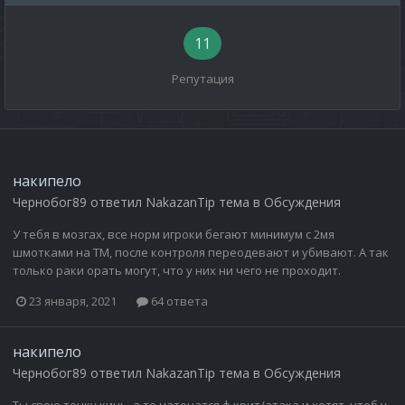
11
Репутация
накипело
Чернобог89
ответил
NakazanTip
тема в
Обсуждения
У тебя в мозгах, все норм игроки бегают минимум с 2мя
шмотками на ТМ, после контроля переодевают и убивают. А так
только раки орать могут, что у них ни чего не проходит.
23 января, 2021
64 ответа
накипело
Чернобог89
ответил
NakazanTip
тема в
Обсуждения