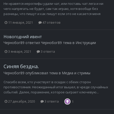
Не нравятся иероглифы удали чат, или поставь чат лега и ни
чего напрягать не будет, сам так играю, хотя вообще без
разницы, что пишут и как пишут если это не касается меня
11 января, 2021
47 ответов
Новогодний ивент
Чернобог89
ответил
Чернобог89
тема в
Инструкции
3 января, 2021
3 ответа
Синяя бездна.
Чернобог89
опубликовал тема в
Медиа и стримы
Спасибо всем, кто участвует в осадах с обеих сторон
противостояния. Неожиданный итог вышел, в чреде случайных
событий. Далее, поражение, которое сыграет ключевую...
27 декабря, 2020
3 ответа
1