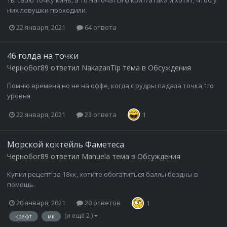
Ты свою точку кинь, а то наточатся ф.крит/атака и хотят, чтоб у
них ловушки проходили.
22 января, 2021
64 ответа
46 голда на точки
Чернобог89
ответил
NakazanTip
тема в
Обсуждения
Помню времена но не на оффе, когда с рудры падала точка 1го
уровня
22 января, 2021
23 ответа
1
Морской коктейль Фаметеса
Чернобог89
ответил
Manuela
тема в
Обсуждения
Купил рецепт за 18кк, хотите обогатиться баллы бездны в
помощь.
20 января, 2021
20 ответов
1
(и ещё 2 )
крафт
мк