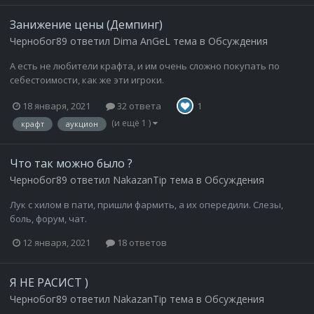
Занижение цены (Демпинг)
Чернобог89
ответил
Dima AnGeL
тема в
Обсуждения
А есть не любители крафта, и им очень сложно покупать по
себестоимости, как же эти игроки.
18 января, 2021
32 ответа
1
(и ещё 1 )
крафт
аукцион
Что так можно было ?
Чернобог89
ответил
NakazanTip
тема в
Обсуждения
Лук с хилом в пати, пришли фармить, а их опередили. Слезы,
боль, форум, чат.
12 января, 2021
18 ответов
Я НЕ РАСИСТ )
Чернобог89
ответил
NakazanTip
тема в
Обсуждения