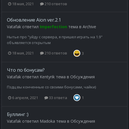
18 мая, 2021
210 ответов
Обновление Aion ver.2.1
Vatafak
ответил
Imperfection
тема в
Archive
Нытье про "уйду с сервера, я пришел играть на 1.9"
объявляется открытым
18 мая, 2021
210 ответов
3
Что по бонусам?
Vatafak
ответил
Kentyrik
тема в
Обсуждения
Пздц вы конченные со своими бонусами, чайки)
6 апреля, 2021
33 ответа
1
Буллинг :)
Vatafak
ответил
Madoka
тема в
Обсуждения