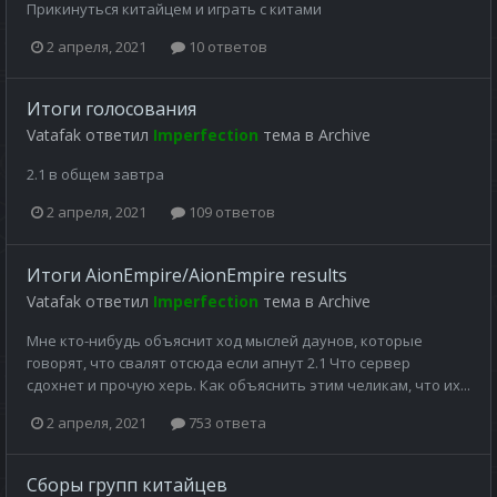
Прикинуться китайцем и играть с китами
2 апреля, 2021
10 ответов
Итоги голосования
Vatafak
ответил
Imperfection
тема в
Archive
2.1 в общем завтра
2 апреля, 2021
109 ответов
Итоги AionEmpire/AionEmpire results
Vatafak
ответил
Imperfection
тема в
Archive
Мне кто-нибудь объяснит ход мыслей даунов, которые
говорят, что свалят отсюда если апнут 2.1 Что сервер
сдохнет и прочую херь. Как объяснить этим челикам, что их...
2 апреля, 2021
753 ответа
Сборы групп китайцев