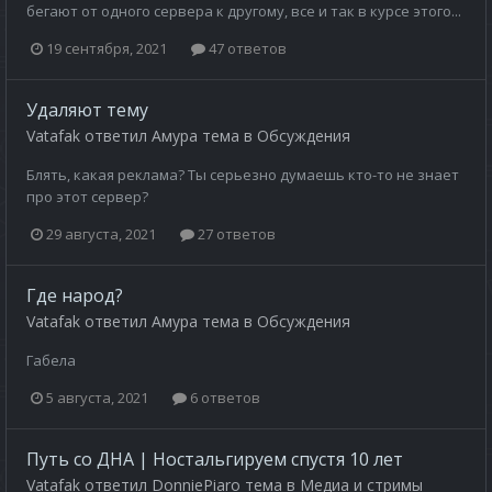
бегают от одного сервера к другому, все и так в курсе этого...
19 сентября, 2021
47 ответов
Удаляют тему
Vatafak
ответил
Амура
тема в
Обсуждения
Блять, какая реклама? Ты серьезно думаешь кто-то не знает
про этот сервер?
29 августа, 2021
27 ответов
Где народ?
Vatafak
ответил
Амура
тема в
Обсуждения
Габела
5 августа, 2021
6 ответов
Путь со ДНА | Ностальгируем спустя 10 лет
Vatafak
ответил
DonniePiaro
тема в
Медиа и стримы