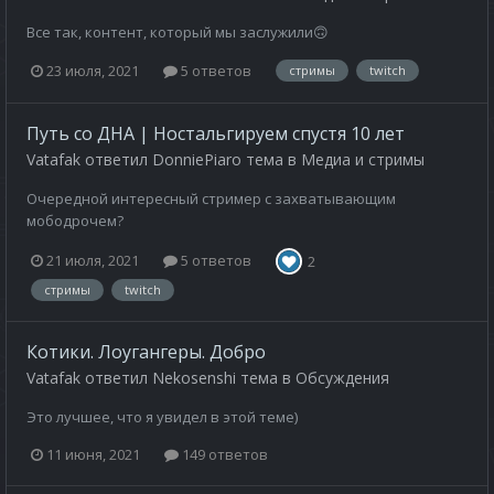
Все так, контент, который мы заслужили🙃
23 июля, 2021
5 ответов
стримы
twitch
Путь со ДНА | Ностальгируем спустя 10 лет
Vatafak
ответил
DonniePiaro
тема в
Медиа и стримы
Очередной интересный стример с захватывающим
мободрочем?
21 июля, 2021
5 ответов
2
стримы
twitch
Котики. Лоугангеры. Добро
Vatafak
ответил
Nekosenshi
тема в
Обсуждения
Это лучшее, что я увидел в этой теме)
11 июня, 2021
149 ответов