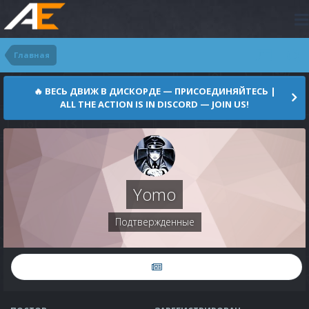
Главная
🔥 ВЕСЬ ДВИЖ В ДИСКОРДЕ — ПРИСОЕДИНЯЙТЕСЬ |
ALL THE ACTION IS IN DISCORD — JOIN US!
Yomo
Подтвержденные