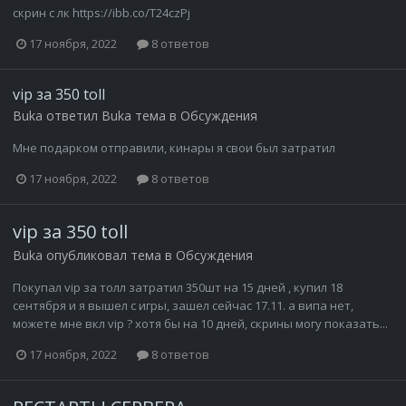
скрин с лк https://ibb.co/T24czPj
17 ноября, 2022
8 ответов
vip за 350 toll
Buka
ответил
Buka
тема в
Обсуждения
Мне подарком отправили, кинары я свои был затратил
17 ноября, 2022
8 ответов
vip за 350 toll
Buka
опубликовал тема в
Обсуждения
Покупал vip за толл затратил 350шт на 15 дней , купил 18
сентября и я вышел с игры, зашел сейчас 17.11. а випа нет,
можете мне вкл vip ? хотя бы на 10 дней, скрины могу показать...
17 ноября, 2022
8 ответов