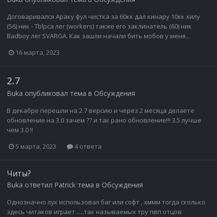
Договаривался Араку фул чистка за 60кк дал кинару 10кк хилу
(56) ник - Tblpca лег (workers) также его заклинатель (60) ник
Badboy лег SVARGA. Как зашли начали бить мобов у меня...
16 марта, 2023
2.7
Buka
опубликовал тема в
Обсуждения
В декабре перешли на 2.7 версию и через 2 месяца делаете
обновление на 3.0 зачем ?? и так рано обновление!!! 3.5 лучше
чем 3.0 !!
5 марта, 2023
4 ответа
Читы?
Buka
ответил
Patrick
тема в
Обсуждения
Однозначно лук использовал баг или софт , хммм тогда сколько
здесь читаков играет .....так называемых тру пвп отцов.