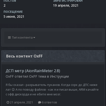
ПОСТОВ
ЗАРЕГИСТРИРОВАН
2
19 апреля, 2021
ПОСЕЩЕНИЕ
5 июня, 2021
Тип контента
Весь контент OxFF
ДСП метр (AionRainMeter 2.8)
OxFF
ответил
OxFF
тема в
Инструкции
Я бы сказал - разрыватель пуканов. Когда сорк до ДПС ниже
лат 😉 А по поводу файлов - как я и писал выше, ARM качайте
с офф дискорда и не ебите мне мозг.
21 апреля, 2021
6 ответов