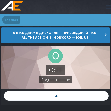
Главная
🔥 ВЕСЬ ДВИЖ В ДИСКОРДЕ — ПРИСОЕДИНЯЙТЕСЬ |
ALL THE ACTION IS IN DISCORD — JOIN US!
OxFF
Подтвержденные