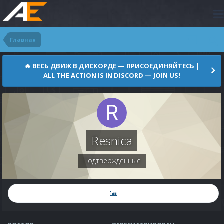
Главная
🔥 ВЕСЬ ДВИЖ В ДИСКОРДЕ — ПРИСОЕДИНЯЙТЕСЬ |
ALL THE ACTION IS IN DISCORD — JOIN US!
Resnica
Подтвержденные