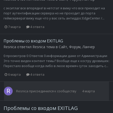
с экситлаг все впорядке! в нетстат я вижу что все приходит на
порт аутентификации сервера но не проходит до порта
геймсервера! вижу еще что у вас сеть антиддос EdgeCenter /...
7 марта
4 ответа
Проблемы со входом EXITLAG
Resnica
ответил
Resnica
тема в
Сайт, Форум, Ланчер
0 просмотров 0 Ответов 0 информации даже от Администрации
Это точно виден контент темы? Вообще еще к костру дровишек:
Перестало вообще когда либо в люое времяч суток заходить с...
6 марта
4 ответа
Resnica
присоединился к сообществу
4 марта
Проблемы со входом EXITLAG