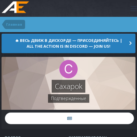
Главная
🔥 ВЕСЬ ДВИЖ В ДИСКОРДЕ — ПРИСОЕДИНЯЙТЕСЬ |
ALL THE ACTION IS IN DISCORD — JOIN US!
Caxapok
Подтвержденные