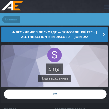
Главная
🔥 ВЕСЬ ДВИЖ В ДИСКОРДЕ — ПРИСОЕДИНЯЙТЕСЬ |
ALL THE ACTION IS IN DISCORD — JOIN US!
SIngl
Подтвержденные