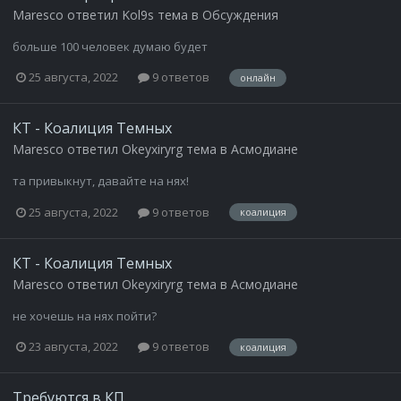
Maresco
ответил
Kol9s
тема в
Обсуждения
больше 100 человек думаю будет
25 августа, 2022
9 ответов
онлайн
КТ - Коалиция Темных
Maresco
ответил
Okeyxiryrg
тема в
Асмодиане
та привыкнут, давайте на нях!
25 августа, 2022
9 ответов
коалиция
КТ - Коалиция Темных
Maresco
ответил
Okeyxiryrg
тема в
Асмодиане
не хочешь на нях пойти?
23 августа, 2022
9 ответов
коалиция
Требуются в КП