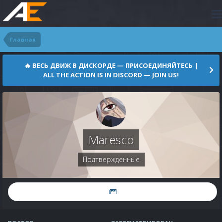
Главная
🔥 ВЕСЬ ДВИЖ В ДИСКОРДЕ — ПРИСОЕДИНЯЙТЕСЬ |
ALL THE ACTION IS IN DISCORD — JOIN US!
Maresco
Подтвержденные