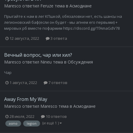
Maresco
ответил
Feruze
тема в
Асмодиане
Прыгайте к нам в лег КПшкой, обязаловки нет, есть шансы на
легионовский баф(если он будет - мы апнем его первыми) +
мировых рб вместе пофармим https://discord.gg/TfAmaGdV78
12 августа, 2022
3 ответа
Вечный вопрос, чар или хил?
Maresco
ответил
Nineu
тема в
Обсуждения
Чар
1 августа, 2022
7 ответов
Away From My Way
Maresco
ответил
Maresco
тема в
Асмодиане
28 июля, 2022
10 ответов
(и ещё 1 )
asmo
legion