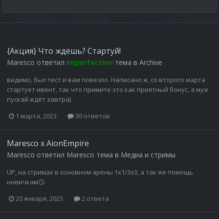
{Акция} Что ждёшь? Стартуй!
Maresco
ответил
Imperfection
тема в
Archive
видимо, был тест и вам повезло. Написано ж, со второго марта
стартует ивент, так что примите это как приятный бонус, а муж
пускай ждёт завтра)
1 марта, 2023
30 ответов
Maresco x AionEmpire
Maresco
ответил
Maresco
тема в
Медиа и стримы
UP, на стримах в основном арены 1х1/3х3, а так же помощь
новичкам😏
20 января, 2023
2 ответа